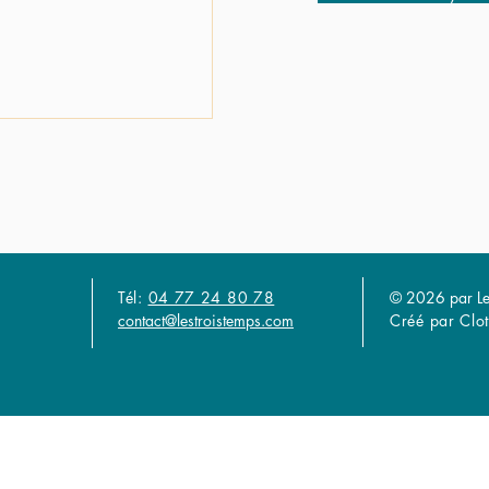
Tél:
04 77 24 80 78
© 2026 par Le
contact@lestroistemps.com
Créé par Clot